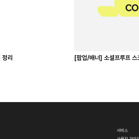
어 정리
[팝업/배너] 소셜프루프 
서비스
사용자 가이